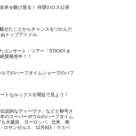
して全米を駆け巡る！ 待望のロス公演
を載せたことからチャンスをつかんだ
らぬトップアイドル。
ンサート・ツアー「STICKY &
ト絶賛発売中！！
ーボウルでのハーフタイムショーでのパフ
ュートなルックスを間近で見よう！
「伝説的なディーヴァ」などと称号さ
今年のスーパーボウルのハーフタイム
“も大盛況、ヨーロッパ、北米、南
：ロサンゼルス、12月6日：ラスベ