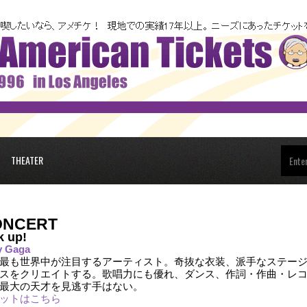
THEATER
ONCERT
k up!
y Gaga
最も世界中が注目するアーティスト。奇抜な衣装、派手なステー
スをクリエイトする。歌唱力にも優れ、ダンス、作詞・作曲・レ
最大の天才を見逃す手はない。
ットはこちら