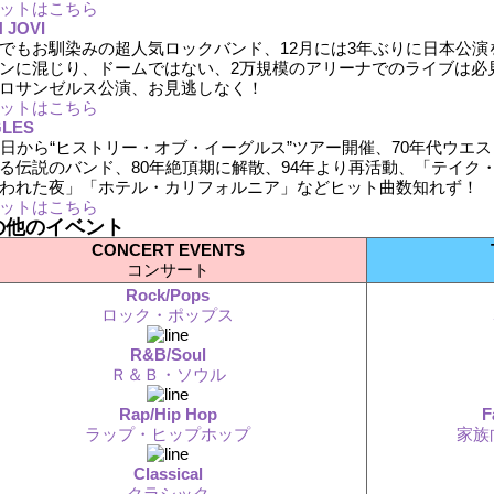
ットはこちら
 JOVI
でもお馴染みの超人気ロックバンド、12月には3年ぶりに日本公
ンに混じり、ドームではない、2万規模のアリーナでのライブは必見！
ロサンゼルス公演、お見逃しなく！
ットはこちら
GLES
4日から“ヒストリー・オブ・イーグルス”ツアー開催、70年代ウエ
る伝説のバンド、80年絶頂期に解散、94年より再活動、「テイク
われた夜」「ホテル・カリフォルニア」などヒット曲数知れず！
ットはこちら
の他のイベント
CONCERT EVENTS
コンサート
Rock/Pops
ロック・ポップス
R&B/Soul
Ｒ＆Ｂ・ソウル
Rap/Hip Hop
F
ラップ・ヒップホップ
家族
Classical
クラシック