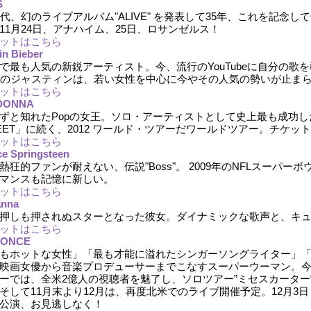
S
年代、幻のライブアルバム"ALIVE" を発表して35年、これを記念
11月24日、アナハイム、25日、ロサンゼルス！
ットはこちら
in Bieber
で最も人気の新鋭アーティスト。今、流行のYouTubeに自分の歌
歳のジャスティンは、若い女性を中心に今やその人気の勢いが止ま
ットはこちら
DONNA
ずと知れたPopの女王。ソロ・アーティストとして史上最も成功したコ
EET」に続く、2012 ワールド・ツアーだワールドツアー。チケッ
ットはこちら
ce Springsteen
熱狂的ファンが耐えない、伝説"Boss"。 2009年のNFLスーパ
マンスも記憶に新しい。
ットはこちら
anna
押しも押されぬスターとなった彼女。ダイナミックな歌声と、キ
ットはこちら
YONCE
もホットな女性」「最も才能に溢れたシンガーソングライター」
映画女優から音楽プロデューサーまでこなすスーパーウーマン。
ーでは、全米2億人の視聴者を魅了し、ソロツアー”ミセスカーター
そして11月末より12月は、再度北米でのライブ開催予定。12月3日
公演、お見逃しなく！