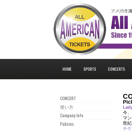
HOME
SPORTS
CONCERTS
C
CONCERT
Pic
使い方
Lad
今、
Company Info
マン
Policies
世紀
チケ