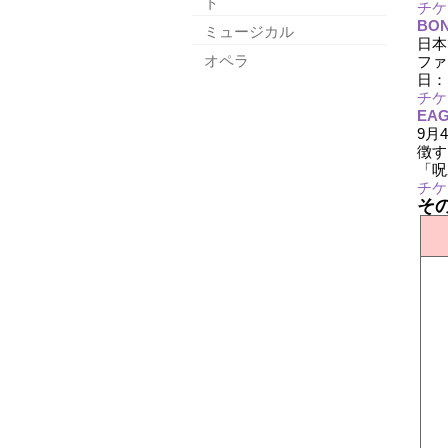
ト
チケ
BON
ミュージカル
日本
オペラ
ファ
日：
チケ
EA
9月
徴す
「呪
チケ
そ