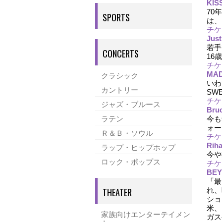
KIS
70
SPORTS
は、
チケ
Just
若手
CONCERTS
16
チケ
クラシック
MA
いわ
カントリー
SW
チケ
ジャズ・ブルース
Bru
ラテン
今も
ォー
Ｒ＆Ｂ・ソウル
チケ
ラップ・ヒップホップ
Rih
今や
ロック・ポップス
チケ
BE
「最
THEATER
れ、
ショ
米、
家族向けエンターテイメン
ガス